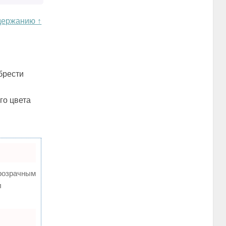
держанию ↑
брести
го цвета
розрачным
л