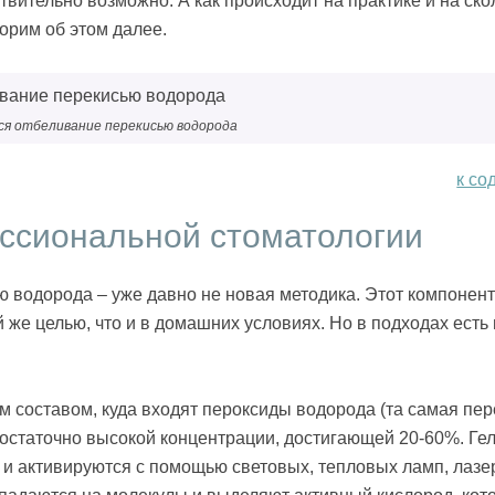
твительно возможно. А как происходит на практике и на ско
орим об этом далее.
ся отбеливание перекисью водорода
к со
ссиональной стоматологии
ю водорода – уже давно не новая методика. Этот компонент
 же целью, что и в домашних условиях. Но в подходах есть
м составом, куда входят пероксиды водорода (та самая пер
достаточно высокой концентрации, достигающей 20-60%. Ге
 и активируются с помощью световых, тепловых ламп, лазе