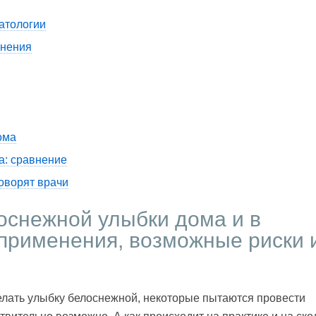
атологии
енения
ома
а: сравнение
оворят врачи
оснежной улыбки дома и в
 применения, возможные риски 
елать улыбку белоснежной, некоторые пытаются провести