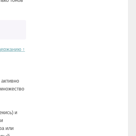
лько тонов
держанию ↑
 активно
 множество
екись) и
ли
ра или