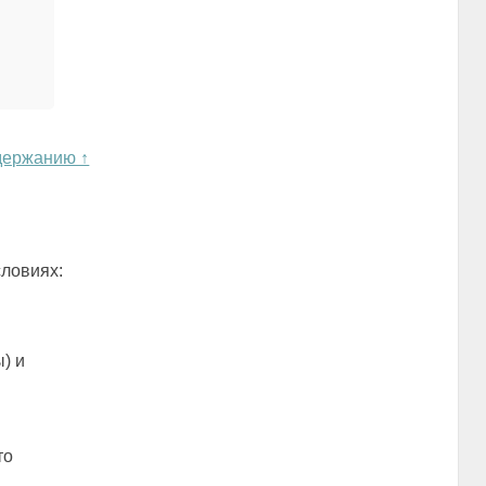
держанию ↑
ловиях:
) и
то