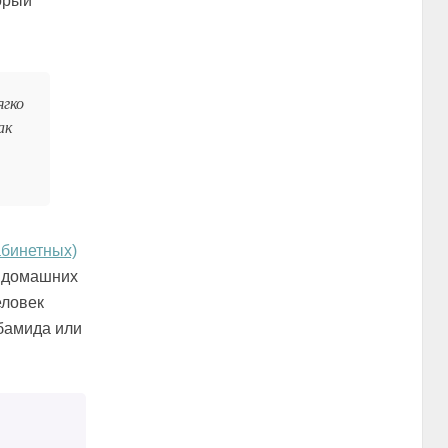
орый
ягко
ак
абинетных)
в домашних
еловек
рбамида или