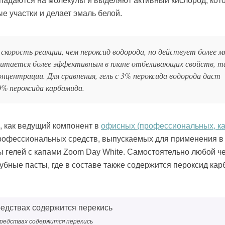
спадаются на молекулы и выделяют активный кислород, кот
е участки и делает эмаль белой.
корость реакции, чем пероксид водорода, но действует более м
читается более эффективным в плане отбеливающих свойств, т
нцентрации. Для сравнения, гель с 3% пероксида водорода даст
0% пероксида карбамида.
, как ведущий компонент в
офисных (профессиональных, к
 профессиональных средств, выпускаемых для применения 
ы гелей с капами Zoom Day White. Самостоятельно любой ч
убные пасты, где в составе также содержится пероксид ка
средствах содержится перекись