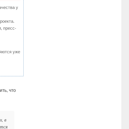
ачества у
роекта.
, пресс-
ляются уже
ть, что
, в
ется