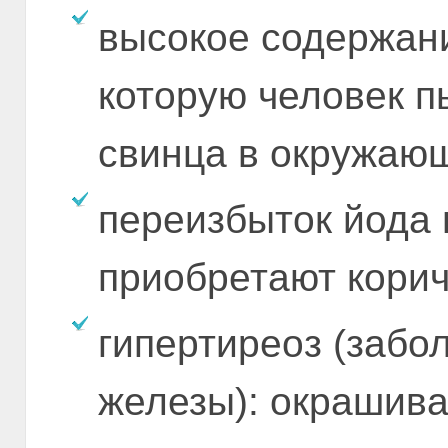
высокое содержани
которую человек пь
свинца в окружаю
переизбыток йода 
приобретают корич
гипертиреоз (заб
железы): окрашива