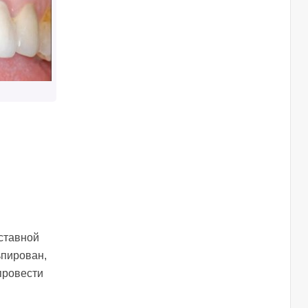
вставной
ьпирован,
провести