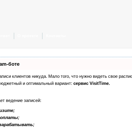
ответ
О проекте
Контакты
ram-боте
записи клиентов никуда. Мало того, что нужно видеть свое распи
 бюджетный и оптимальный вариант:
сервис VisitTime.
ет ведение записей:
изите;
доплаты;
 зарабатывать;