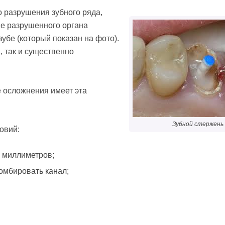
о разрушения зубного ряда,
ие разрушенного органа
убе (который показан на фото).
, так и существенно
е осложнения имеет эта
Зубной стержень
овий:
х миллиметров;
омбировать канал;