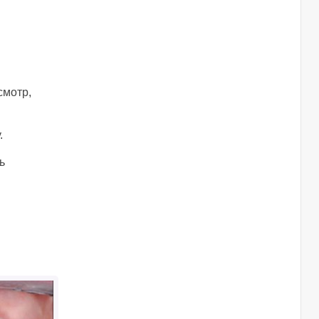
смотр,
.
ь